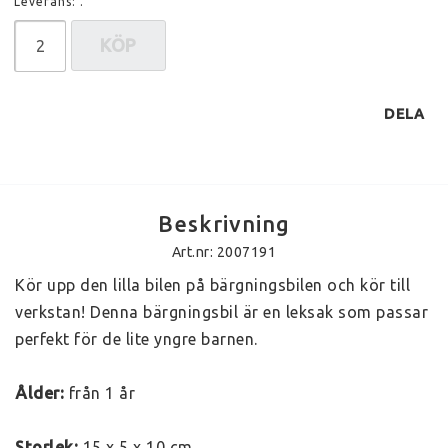
Leverans:
.
KÖP
DELA
Beskrivning
Art.nr: 2007191
Kör upp den lilla bilen på bärgningsbilen och kör till 
verkstan! Denna bärgningsbil är en leksak som passar 
perfekt för de lite yngre barnen.
Ålder:
 från 1 år
Storlek:
 15 x 5 x 10 cm